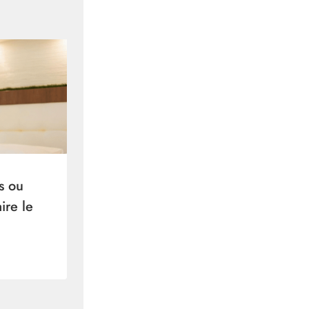
s ou
ire le