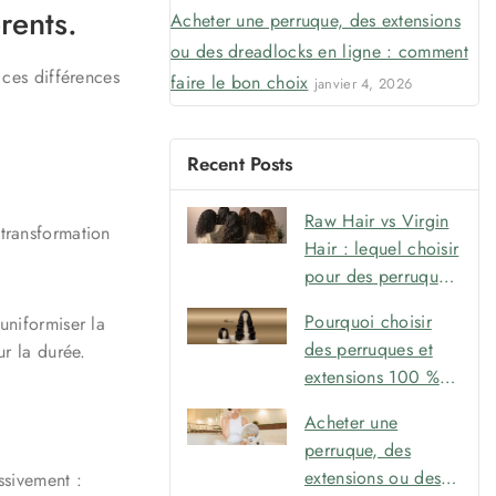
rents.
Acheter une perruque, des extensions
ou des dreadlocks en ligne : comment
 ces différences
faire le bon choix
janvier 4, 2026
Recent Posts
Raw Hair vs Virgin
 transformation
Hair : lequel choisir
pour des perruques,
extensions et
Pourquoi choisir
uniformiser la
dreadlocks durables
des perruques et
ur la durée.
?
extensions 100 %
Raw Hair pour un
Acheter une
résultat naturel et
perruque, des
durable
extensions ou des
ssivement :