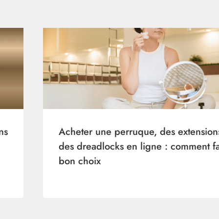
ns
Acheter une perruque, des extension
des dreadlocks en ligne : comment fa
bon choix
Par
janvier 4, 2026
admin