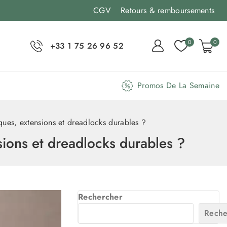
CGV
Retours & remboursements
0
0
+33 1 75 26 96 52
Promos De La Semaine
ques, extensions et dreadlocks durables ?
sions et dreadlocks durables ?
Rechercher
Reche