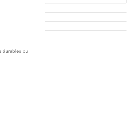
dreadlocks en ligne
: comment faire le
bon choix
s durables
ou