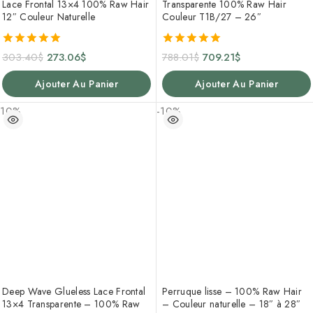
Lace Frontal 13×4 100% Raw Hair
Transparente 100% Raw Hair
12″ Couleur Naturelle
Couleur T1B/27 – 26″
5.00
5.00
303.40
$
273.06
$
788.01
$
709.21
$
de 5
de 5
Ajouter Au Panier
Ajouter Au Panier
-10%
-10%
Deep Wave Glueless Lace Frontal
Perruque lisse – 100% Raw Hair
13×4 Transparente – 100% Raw
– Couleur naturelle – 18″ à 28″