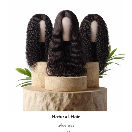
Natural Hair
21 Produits
Glueless