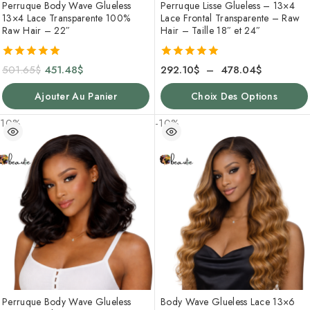
Perruque Body Wave Glueless
Perruque Lisse Glueless – 13×4
13×4 Lace Transparente 100%
Lace Frontal Transparente – Raw
Raw Hair – 22″
Hair – Taille 18″ et 24″
5.00
5.00
501.65
$
451.48
$
292.10
$
–
478.04
$
de 5
de 5
Ajouter Au Panier
Choix Des Options
-10%
-10%
Perruque Body Wave Glueless
Body Wave Glueless Lace 13×6