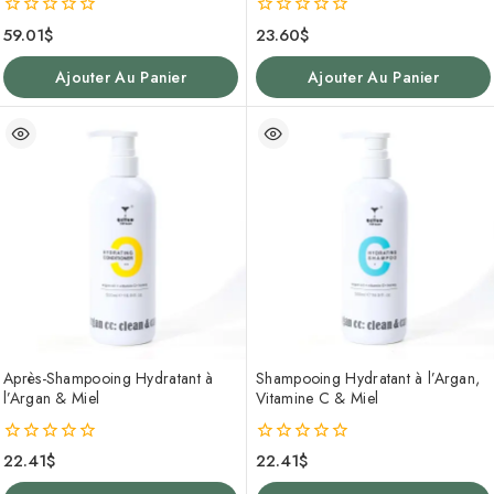
0
0
59.01
$
23.60
$
de
de
5
5
Ajouter Au Panier
Ajouter Au Panier
Après-Shampooing Hydratant à
Shampooing Hydratant à l’Argan,
l’Argan & Miel
Vitamine C & Miel
0
0
22.41
$
22.41
$
de
de
5
5