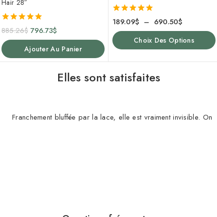
Hair 28″
5.00
189.09
$
–
690.50
$
de 5
5.00
885.26
$
796.73
$
de 5
Choix Des Options
Ajouter Au Panier
Elles sont satisfaites
Franchement bluffée par la lace, elle est vraiment invisible. 